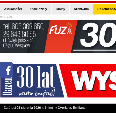
Aktualności
Stałe działy
Gminy
Archiwum
Rekomendac
REKLAMA
Dziś jest
08 sierpnia 2026 r.
, imieniny
Cypriana, Emiliana