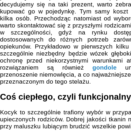
decydujemy się na taki prezent, warto zebr
kupować go w pojedynkę. Tym samy koszt c
kilka osób. Przechodząc natomiast od wybo
warto skontaktować się z przyszłymi rodzicam
w szczególności, gdyż na rynku dostęp
dostosowanych do różnych potrzeb zarów
opiekunów. Przykładowo w pierwszych kilku
szczególnie niezbędny będzie wózek głęboki
ochronę przed niekorzystnymi warunkami a
rozwiązaniem są również
gondole
umo
przenoszenie niemowlęcia, a co najważniejs
przeznaczonym do tego stelażu.
Coś ciepłego, czyli funkcjonaln
Kocyk to szczególnie trafiony wybór w przyp
upieczonych rodziców. Dobrej jakości tkanin 
przy maluszku lubiącym brudzić wszelkie powi