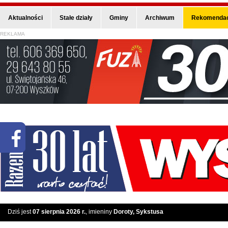
Aktualności
Stałe działy
Gminy
Archiwum
Rekomendac
REKLAMA
Dziś jest
07 sierpnia 2026 r.
, imieniny
Doroty, Sykstusa