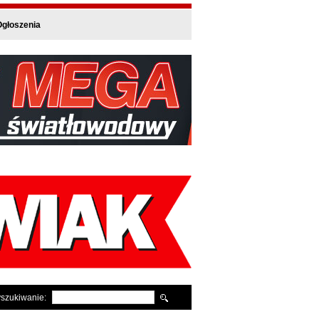
głoszenia
szukiwanie: