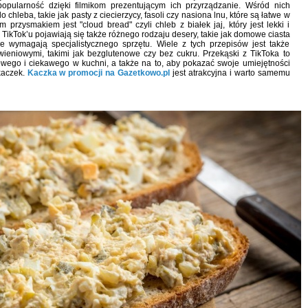
popularność dzięki filmikom prezentującym ich przyrządzanie. Wśród nich
 chleba, takie jak pasty z ciecierzycy, fasoli czy nasiona lnu, które są łatwe w
rzysmakiem jest "cloud bread" czyli chleb z białek jaj, który jest lekki i
 TikTok’u pojawiają się także różnego rodzaju desery, takie jak domowe ciasta
ie wymagają specjalistycznego sprzętu. Wiele z tych przepisów jest także
ieniowymi, takimi jak bezglutenowe czy bez cukru. Przekąski z TikToka to
wego i ciekawego w kuchni, a także na to, aby pokazać swoje umiejętności
 kaczek.
Kaczka w promocji na Gazetkowo.pl
jest atrakcyjna i warto samemu