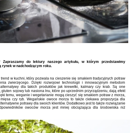
? Zapraszamy do lektury naszego artykułu, w którym przedstawimy
ują rynek w nadchodzącym roku.
trend w kuchni, który pozwala na cieszenie się smakiem tradycyjnych potraw
nia zwierzęcego. Dzięki rozwojowi technologii i innowacyjnym metodom
 alternatywy dla takich produktów jak krewetki, kalmary czy krab. Są one
, gluten sojowy lub nasiona lnu, które po uprzednim przyrządzeniu, dają efekt
ęki temu, weganie i wegetarianie mogą cieszyć się smakiem potraw z morza,
e mięsa czy ryb. Wegańskie owoce morza to także ciekawa propozycja dla
 alternatywne potrawy dla swoich klientów. Dodatkowo jest to także rozwiązanie
odpowiedników owoców morza jest mniej obciążająca dla środowiska niż