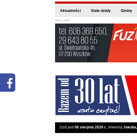
Aktualności
Stałe działy
Gminy
REKLAMA
Dziś jest
06 sierpnia 2026 r.
, imieniny
Jakuba,