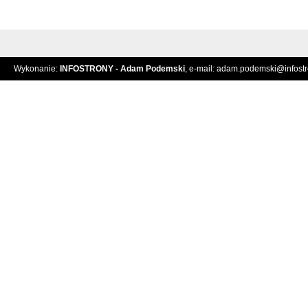
Wykonanie:
INFOSTRONY - Adam Podemski
, e-mail:
adam.podemski@infostro