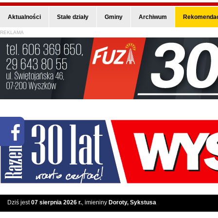
Aktualności
Stałe działy
Gminy
Archiwum
Rekomendac
REKLAMA
Dziś jest
07 sierpnia 2026 r.
, imieniny
Doroty, Sykstusa