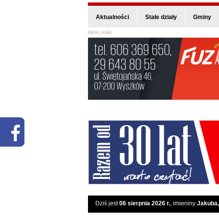
Aktualności
Stałe działy
Gminy
REKLAMA
Dziś jest
06 sierpnia 2026 r.
, imieniny
Jakuba,