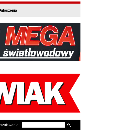
głoszenia
szukiwanie: