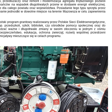
 przedłużaczy oraz remont i modernizacja agregatu trójfazowego pozwoli
zkańców na wypadek długotrwałych przerw w dostawie energii elektrycznej.
ie dla całego powiatu oraz województwa. Posiadanie tego typu sprzętu przez
nie jednostki w dowolne miejsce na terenie Mazowsza w celu zapewnienia
lski program grantowy realizowany przez Polskie Sieci Elektroenergetyczne,
. przedszkoli, szkół, bibliotek, czy ośrodków pomocy społecznej oraz do
wadzać ważne i długotrwałe zmiany w swoim otoczeniu w jednym z ośmiu
bezpieczeństwo, edukacja, ochrona zwierząt, rozwój wspólnej przestrzeni
 inicjatywy mieszczące się w celach programu.