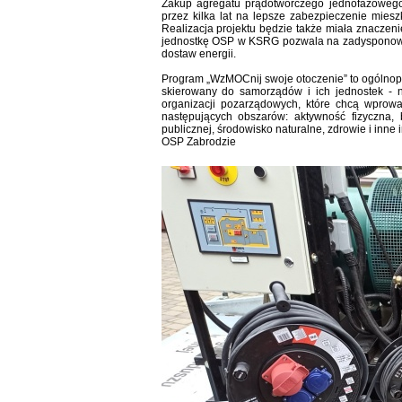
Zakup agregatu prądotwórczego jednofazowego,
przez kilka lat na lepsze zabezpieczenie mies
Realizacja projektu będzie także miała znaczen
jednostkę OSP w KSRG pozwala na zadysponowa
dostaw energii.
Program „WzMOCnij swoje otoczenie” to ogólnopo
skierowany do samorządów i ich jednostek - np
organizacji pozarządowych, które chcą wpro
następujących obszarów: aktywność fizyczna, 
publicznej, środowisko naturalne, zdrowie i inne
OSP Zabrodzie