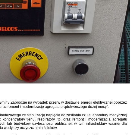
 Gminy Zabrodzie na wypadek przerw w dostawie energii elektrycznej poprzez
raz remont i modernizację agregatu prądotwórczego dużej mocy”.
nofazowego ze stabilizacją napięcia do zasilania czułej aparatury medycznej
 koncentratory tlenu, respiratory itp. oraz remont i modernizacja agregatu
ych lub budynków użyteczności publicznej, w tym infrastruktury ważnej dla
nia wody czy oczyszczalnia ścieków.