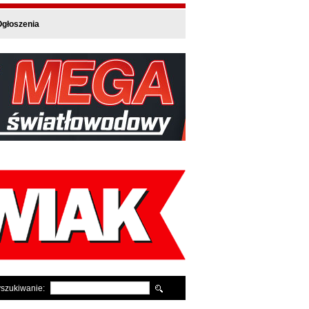
głoszenia
szukiwanie: