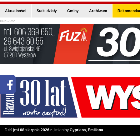
Aktualności
Stałe działy
Gminy
Archiwum
Rekomendac
REKLAMA
Dziś jest
08 sierpnia 2026 r.
, imieniny
Cypriana, Emiliana