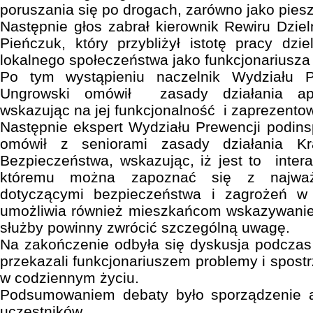
poruszania się po drogach, zarówno jako piesz
Następnie głos zabrał kierownik Rewiru Dzie
Pieńczuk, który przybliżył istotę pracy dzie
lokalnego społeczeństwa jako funkcjonariusza
Po tym wystąpieniu naczelnik Wydziału P
Ungrowski omówił zasady działania apl
wskazując na jej funkcjonalność i zaprezentowa
Następnie ekspert Wydziału Prewencji podin
omówił z seniorami zasady działania K
Bezpieczeństwa, wskazując, iż jest to intera
któremu można zapoznać się z najważni
dotyczącymi bezpieczeństwa i zagrożeń w 
umożliwia również mieszkańcom wskazywanie 
służby powinny zwrócić szczególną uwagę.
Na zakończenie odbyła się dyskusja podczas 
przekazali funkcjonariuszem problemy i spostr
w codziennym życiu.
Podsumowaniem debaty było sporządzenie a
uczestników.