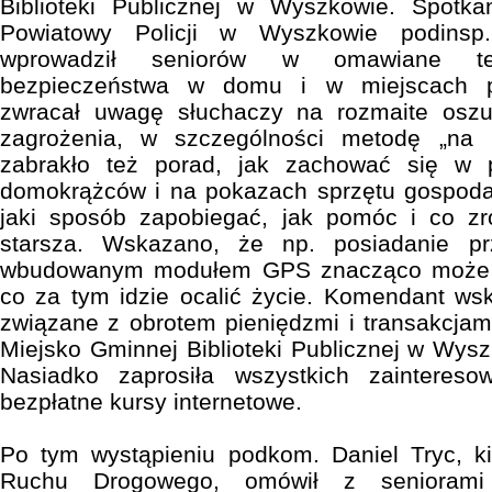
Biblioteki Publicznej w Wyszkowie. Spotk
Powiatowy Policji w Wyszkowie podinsp.
wprowadził seniorów w omawiane te
bezpieczeństwa w domu i w miejscach p
zwracał uwagę słuchaczy na rozmaite oszu
zagrożenia, w szczególności metodę „na p
zabrakło też porad, jak zachować się w 
domokrążców i na pokazach sprzętu gospod
jaki sposób zapobiegać, jak pomóc i co zr
starsza. Wskazano, że np. posiadanie p
wbudowanym modułem GPS znacząco może s
co za tym idzie ocalić życie. Komendant ws
związane z obrotem pieniędzmi i transakcjami
Miejsko Gminnej Biblioteki Publicznej w Wysz
Nasiadko zaprosiła wszystkich zaintere
bezpłatne kursy internetowe.
Po tym wystąpieniu podkom. Daniel Tryc, ki
Ruchu Drogowego, omówił z seniorami