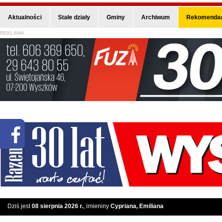
Aktualności
Stałe działy
Gminy
Archiwum
Rekomendac
REKLAMA
Dziś jest
08 sierpnia 2026 r.
, imieniny
Cypriana, Emiliana