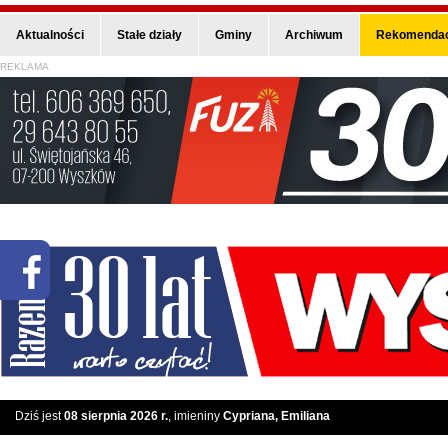
Aktualności
Stałe działy
Gminy
Archiwum
Rekomendac
REKLAMA
Dziś jest
08 sierpnia 2026 r.
, imieniny
Cypriana, Emiliana