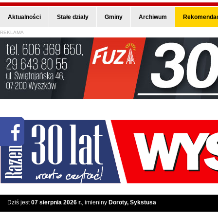
Aktualności
Stałe działy
Gminy
Archiwum
Rekomendac
REKLAMA
Dziś jest
07 sierpnia 2026 r.
, imieniny
Doroty, Sykstusa