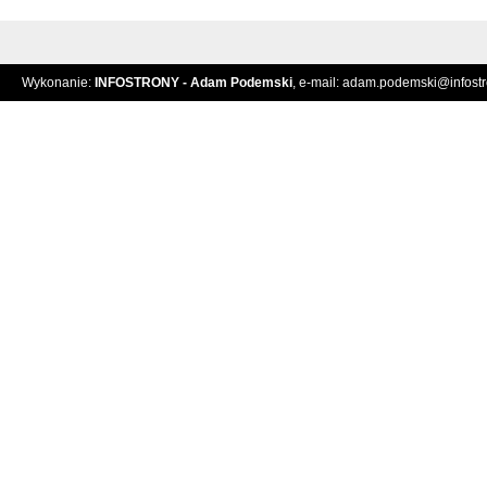
Wykonanie:
INFOSTRONY - Adam Podemski
, e-mail:
adam.podemski@infostro