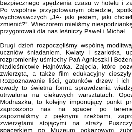
bezpiecznego spędzenia czasu w hotelu i z
Po wspólnie przygotowanym obiedzie, spotk
wychowawczych „JA- jaki jestem, jaki chcia
zmienić?”. Wieczorem mieliśmy niespodziankę 
przygotowali dla nas leśniczy Paweł i Michał.
Drugi dzień rozpoczęliśmy wspólną modlitw
uczniów śniadaniem. Kwiaty i szarlotka, u
rozpromieniły uśmiechy Pań Agnieszki i Bożen
Nadleśnictwie Hajnówka. Zajęcia, które pozwo
zwierzęta, a także film edukacyjny cieszył
Rozpoznawanie liści, gatunków drzew i ic
owady to świetna forma sprawdzenia wiedzy
utrwalona na ciekawych warsztatach. Opow
Modraszka, to kolejny imponujący punkt p
zaproszono nas na spacer po terenie
zapoznaliśmy z pięknymi rzeźbami, zapr
zwierzętami stojącymi na straży Puszcz
spacerkiem po Muzeum pokazowym żubró