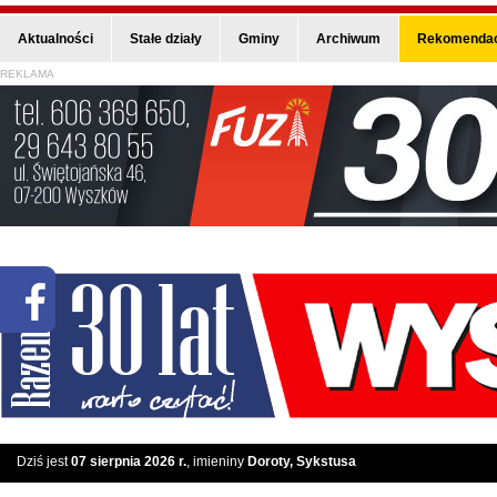
Aktualności
Stałe działy
Gminy
Archiwum
Rekomendac
REKLAMA
Dziś jest
07 sierpnia 2026 r.
, imieniny
Doroty, Sykstusa