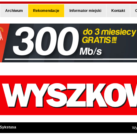
Archiwum
Rekomendacje
Informator miejski
Kontakt
O
 Sykstusa
Wy