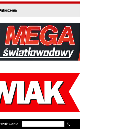
głoszenia
szukiwanie: