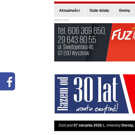
Aktualności
Stałe działy
Gminy
REKLAMA
Dziś jest
07 sierpnia 2026 r.
, imieniny
Doroty,