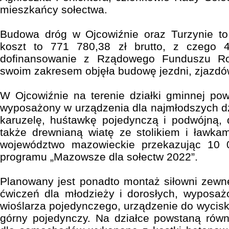
mieszkańcy sołectwa.
Budowa dróg w Ojcowiźnie oraz Turzynie to 
koszt to 771 780,38 zł brutto, z czego 4
dofinansowanie z Rządowego Funduszu Ro
swoim zakresem objęła budowę jezdni, zjazdó
W Ojcowiźnie na terenie działki gminnej po
wyposażony w urządzenia dla najmłodszych dzi
karuzelę, huśtawkę pojedynczą i podwójną, 
także drewnianą wiatę ze stolikiem i ławkam
województwo mazowieckie przekazując 10 
programu „Mazowsze dla sołectw 2022”.
Planowany jest ponadto montaż siłowni zewn
ćwiczeń dla młodzieży i dorosłych, wyposażo
wioślarza pojedynczego, urządzenie do wycisk
górny pojedynczy. Na działce powstaną równ