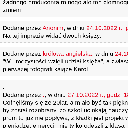
żadnego producenta rolnego ale ten ciemnogr
zmieni
Dodane przez
Anonim
, w dniu
24.10.2022 r., 
Na tej imprezie widać dwóch księży.
Dodane przez
królowa angielska
, w dniu
24.1
"W uroczystości wzięli udział księża", a zwł
pierwszej fotografi książe Karol.
.
Dodane przez
.
, w dniu
27.10.2022 r., godz. 
Cofnęliśmy się ze 20lat, a miało być tak pięk
by został rozebrany, ze szkół uciekają nauczyc
prom to już nie popływa, z kładki jest projekt
pieniądze, emeryci i nie tylko odeszli z klasą