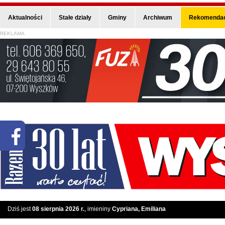
Aktualności
Stałe działy
Gminy
Archiwum
Rekomendac
REKLAMA
Dziś jest
08 sierpnia 2026 r.
, imieniny
Cypriana, Emiliana