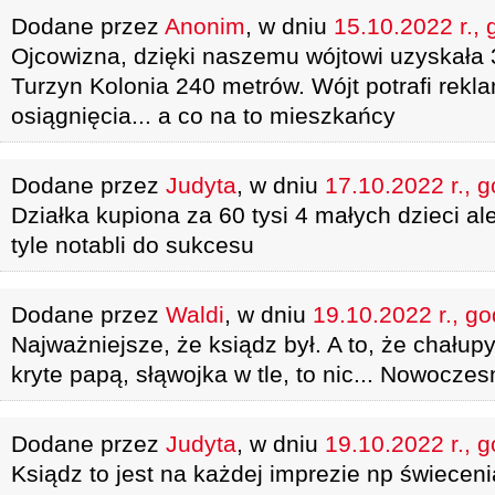
Dodane przez
Anonim
, w dniu
15.10.2022 r., 
Ojcowizna, dzięki naszemu wójtowi uzyskała 
Turzyn Kolonia 240 metrów. Wójt potrafi rek
osiągnięcia... a co na to mieszkańcy
Dodane przez
Judyta
, w dniu
17.10.2022 r., 
Działka kupiona za 60 tysi 4 małych dzieci al
tyle notabli do sukcesu
Dodane przez
Waldi
, w dniu
19.10.2022 r., go
Najważniejsze, że ksiądz był. A to, że chału
kryte papą, słąwojka w tle, to nic... Nowoczes
Dodane przez
Judyta
, w dniu
19.10.2022 r., 
Ksiądz to jest na każdej imprezie np świeceni