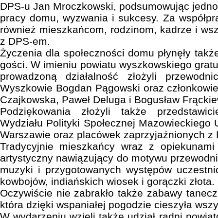
DPS-u Jan Mroczkowski, podsumowując jednoc
pracy domu, wyzwania i sukcesy. Za współpr
również mieszkańcom, rodzinom, kadrze i ws
z DPS-em.
Życzenia dla społeczności domu płynęły takż
gości. W imieniu powiatu wyszkowskiego gratu
prowadzoną działalność złożyli przewod
Wyszkowie Bogdan Pągowski oraz członkowie
Czajkowska, Paweł Deluga i Bogusław Frąckie
Podziękowania złożyli także przedstawic
Wydziału Polityki Społecznej Mazowieckiego
Warszawie oraz placówek zaprzyjaźnionych z
Tradycyjnie mieszkańcy wraz z opiekunami
artystyczny nawiązujący do motywu przewodn
muzyki i przygotowanych występów uczestnic
kowbojów, indiańskich wiosek i gorączki złota.
Oczywiście nie zabrakło także zabawy tanecz
która dzięki wspaniałej pogodzie cieszyła wsz
W wydarzeniu wzięli także udział radni powiat