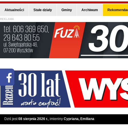
Aktualności
Stałe działy
Gminy
Archiwum
Rekomendac
REKLAMA
Dziś jest
08 sierpnia 2026 r.
, imieniny
Cypriana, Emiliana