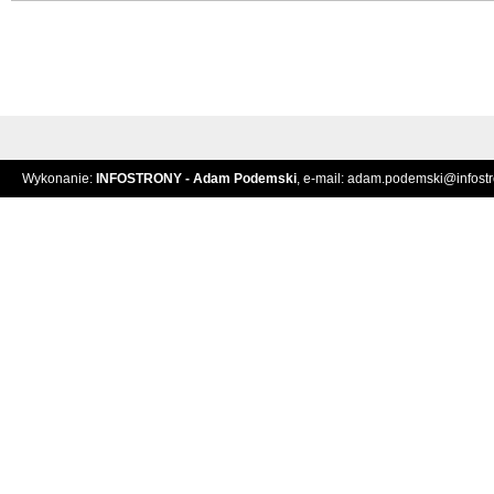
Wykonanie:
INFOSTRONY - Adam Podemski
, e-mail:
adam.podemski@infostro