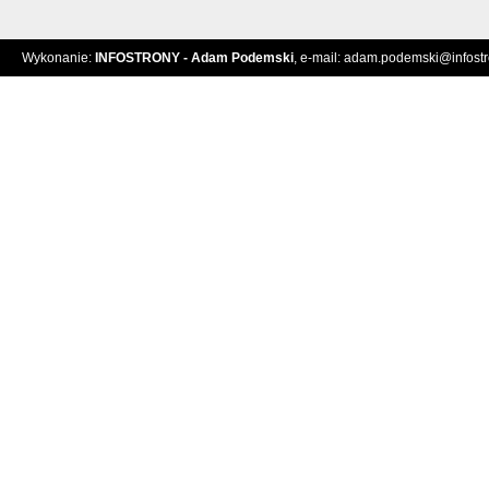
Wykonanie:
INFOSTRONY - Adam Podemski
, e-mail:
adam.podemski@infostro