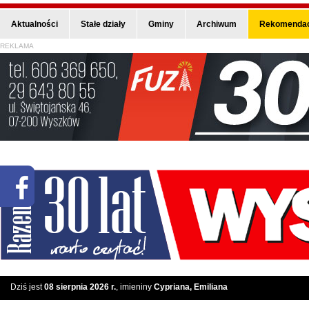
Aktualności
Stałe działy
Gminy
Archiwum
Rekomendac
REKLAMA
Dziś jest
08 sierpnia 2026 r.
, imieniny
Cypriana, Emiliana