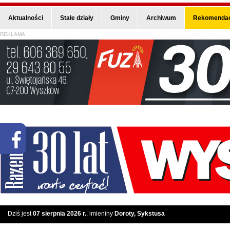
Aktualności
Stałe działy
Gminy
Archiwum
Rekomendac
REKLAMA
Dziś jest
07 sierpnia 2026 r.
, imieniny
Doroty, Sykstusa