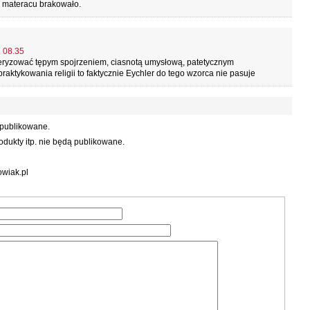
na materacu brakowało.
. 08.35
kteryzować tępym spojrzeniem, ciasnotą umysłową, patetycznym
tykowania religii to faktycznie Eychler do tego wzorca nie pasuje
 publikowane.
dukty itp. nie będą publikowane.
wiak.pl