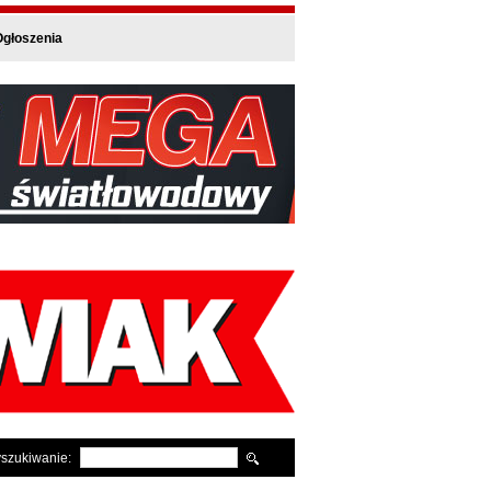
głoszenia
szukiwanie: