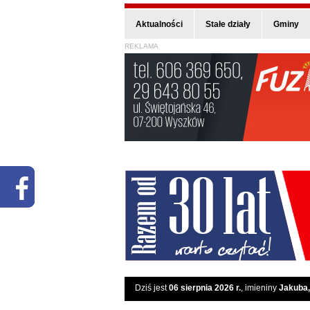
Aktualności
Stałe działy
Gminy
REKLAMA
Dziś jest
06 sierpnia 2026 r.
, imieniny
Jakuba,