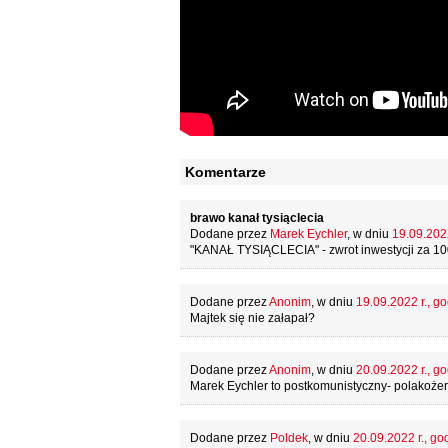
Komentarze
brawo kanał tysiąclecia
Dodane przez
Marek Eychler
, w dniu
19.09.2022
"KANAŁ TYSIĄCLECIA" - zwrot inwestycji za 1000
Dodane przez
Anonim
, w dniu
19.09.2022 r., go
Majtek się nie załapał?
Dodane przez
Anonim
, w dniu
20.09.2022 r., go
Marek Eychler to postkomunistyczny- polakożerca
Dodane przez
Poldek
, w dniu
20.09.2022 r., go