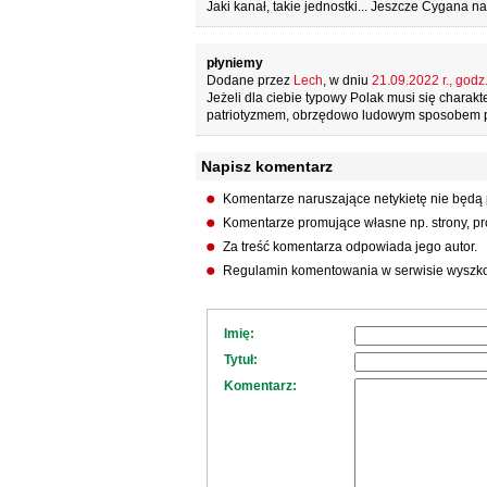
Jaki kanał, takie jednostki... Jeszcze Cygana 
płyniemy
Dodane przez
Lech
, w dniu
21.09.2022 r., godz
Jeżeli dla ciebie typowy Polak musi się chara
patriotyzmem, obrzędowo ludowym sposobem prak
Napisz komentarz
Komentarze naruszające netykietę nie będą
Komentarze promujące własne np. strony, pro
Za treść komentarza odpowiada jego autor.
Regulamin komentowania w serwisie wyszko
Imię:
Tytuł:
Komentarz: