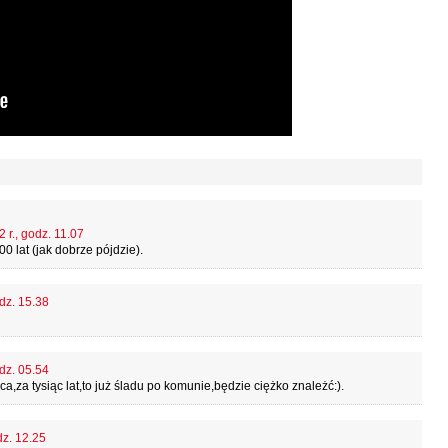
 r., godz. 11.07
 lat (jak dobrze pójdzie).
dz. 15.38
dz. 05.54
,za tysiąc lat,to już śladu po komunie,będzie ciężko znależć:).
dz. 12.25