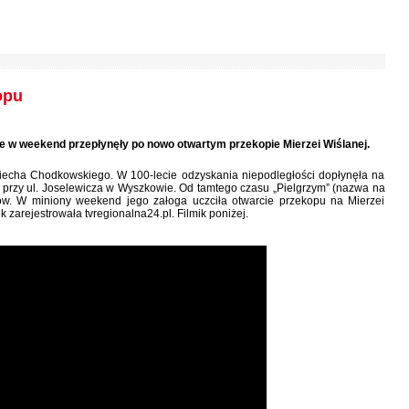
opu
e w weekend przepłynęły po nowo otwartym przekopie Mierzei Wiślanej.
jciecha Chodkowskiego. W 100-lecie odzyskania niepodległości dopłynęła na
oi przy ul. Joselewicza w Wyszkowie. Od tamtego czasu „Pielgrzym” (nazwa na
sów. W miniony weekend jego załoga uczciła otwarcie przekopu na Mierzei
k zarejestrowała tvregionalna24.pl. Filmik poniżej.