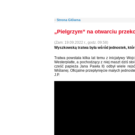
-
Strona Główna
„Pielgrzym” na otwarciu przek
(Zam: 19.09.2022 r., godz. 09.58)
Wyszkowską tratwa była wśród jednostek, któr
Tratwa powstała kilka lat temu z inicjatywy Wo
Westerplatte, a pochodzący z niej maszt dziś st
cześć papieża Jana Pawła II) odbył wiele rej
Wiślanej. Oficjalne przepłynięcie małych jednoste
J.P.