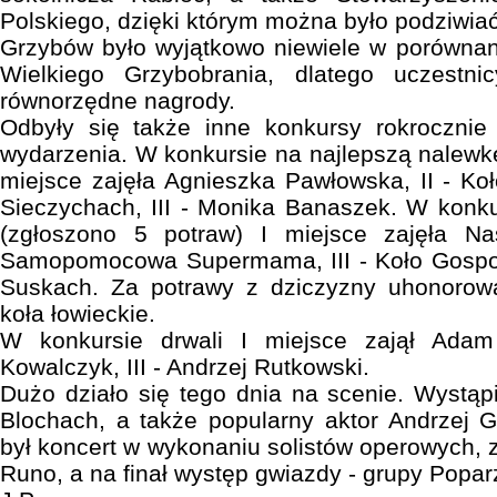
Polskiego, dzięki którym można było podziwiać 
Grzybów było wyjątkowo niewiele w porównan
Wielkiego Grzybobrania, dlatego uczestni
równorzędne nagrody.
Odbyły się także inne konkursy rokrocznie
wydarzenia. W konkursie na najlepszą nalewk
miejsce zajęła Agnieszka Pawłowska, II - K
Sieczychach, III - Monika Banaszek. W konk
(zgłoszono 5 potraw) I miejsce zajęła Na
Samopomocowa Supermama, III - Koło Gospo
Suskach. Za potrawy z dziczyzny uhonorow
koła łowieckie.
W konkursie drwali I miejsce zajął Adam
Kowalczyk, III - Andrzej Rutkowski.
Dużo działo się tego dnia na scenie. Wystąpi
Blochach, a także popularny aktor Andrzej G
był koncert w wykonaniu solistów operowych, 
Runo, a na finał występ gwiazdy - grupy Popar