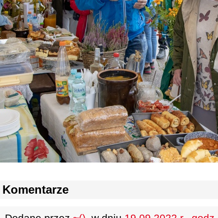
Komentarze
Dodane przez
~()
, w dniu
19.09.2022 r., godz