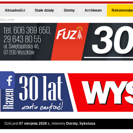
Aktualności
Stałe działy
Gminy
Archiwum
Rekomendac
REKLAMA
Dziś jest
07 sierpnia 2026 r.
, imieniny
Doroty, Sykstusa