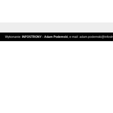
Wykonanie:
INFOSTRONY - Adam Podemski
, e-mail:
adam.podemski@infostro