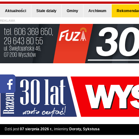
Aktualności
Stałe działy
Gminy
Archiwum
Rekomendac
REKLAMA
Dziś jest
07 sierpnia 2026 r.
, imieniny
Doroty, Sykstusa