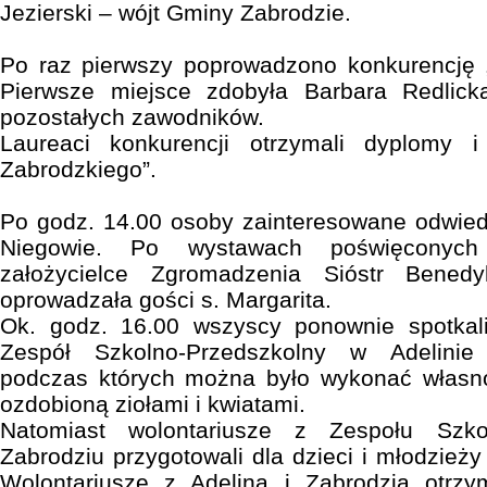
Jezierski – wójt Gminy Zabrodzie.
Po raz pierwszy poprowadzono konkurencję 
Pierwsze miejsce zdobyła Barbara Redlick
pozostałych zawodników.
Laureaci konkurencji otrzymali dyplomy 
Zabrodzkiego”.
Po godz. 14.00 osoby zainteresowane odwiedz
Niegowie. Po wystawach poświęconyc
założycielce Zgromadzenia Sióstr Bened
oprowadzała gości s. Margarita.
Ok. godz. 16.00 wszyscy ponownie spotkali
Zespół Szkolno-Przedszkolny w Adelinie 
podczas których można było wykonać własn
ozdobioną ziołami i kwiatami.
Natomiast wolontariusze z Zespołu Szk
Zabrodziu przygotowali dla dzieci i młodzież
Wolontariusze z Adelina i Zabrodzia otrzym