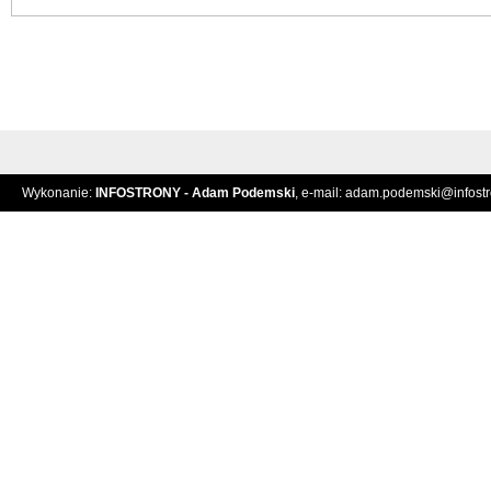
Wykonanie:
INFOSTRONY - Adam Podemski
, e-mail:
adam.podemski@infostro