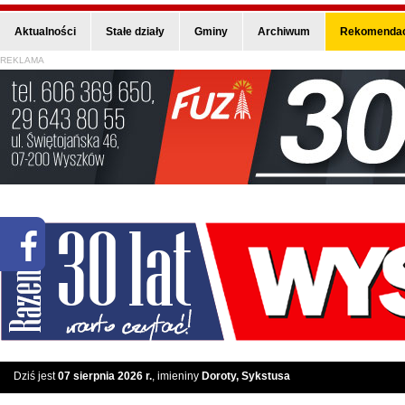
Aktualności
Stałe działy
Gminy
Archiwum
Rekomendac
REKLAMA
Dziś jest
07 sierpnia 2026 r.
, imieniny
Doroty, Sykstusa