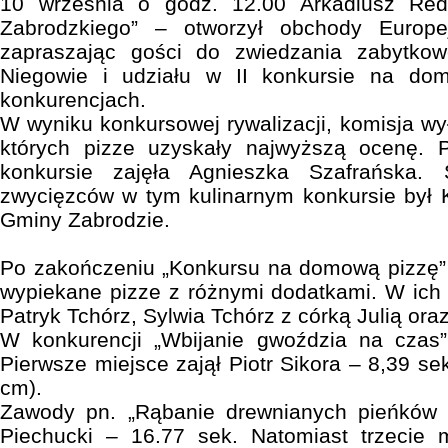
10 września o godz. 12.00 Arkadiusz Redl
Zabrodzkiego” – otworzył obchody Europej
zapraszając gości do zwiedzania zabytk
Niegowie i udziału w II konkursie na do
konkurencjach.
W wyniku konkursowej rywalizacji, komisja wy
których pizze uzyskały najwyższą ocenę. 
konkursie zajęła Agnieszka Szafrańska.
zwycięzców w tym kulinarnym konkursie był Kr
Gminy Zabrodzie.
Po zakończeniu „Konkursu na domową pizzę”
wypiekane pizze z różnymi dodatkami. W ich
Patryk Tchórz, Sylwia Tchórz z córką Julią or
W konkurencji „Wbijanie gwoździa na czas”
Pierwsze miejsce zajął Piotr Sikora – 8,39 se
cm).
Zawody pn. „Rąbanie drewnianych pieńków 
Piechucki – 16.77 sek. Natomiast trzecie m