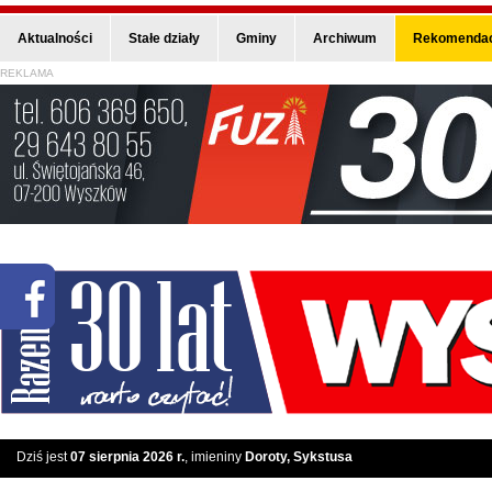
Aktualności
Stałe działy
Gminy
Archiwum
Rekomendac
REKLAMA
Dziś jest
07 sierpnia 2026 r.
, imieniny
Doroty, Sykstusa