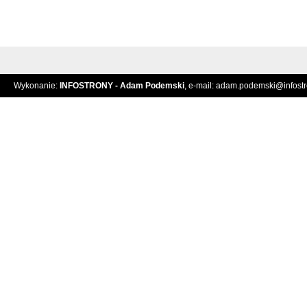
Wykonanie:
INFOSTRONY - Adam Podemski
, e-mail:
adam.podemski@infostro