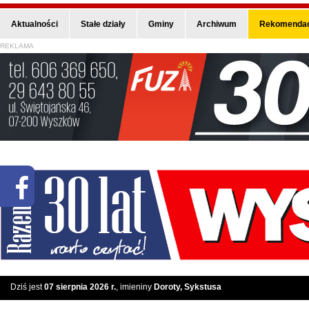
Aktualności
Stałe działy
Gminy
Archiwum
Rekomendac
REKLAMA
Dziś jest
07 sierpnia 2026 r.
, imieniny
Doroty, Sykstusa