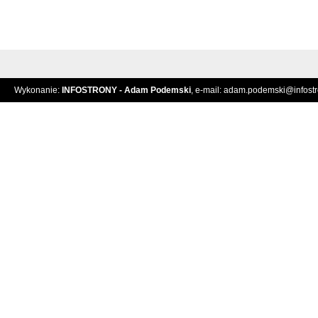
Wykonanie:
INFOSTRONY - Adam Podemski
, e-mail:
adam.podemski@infostro