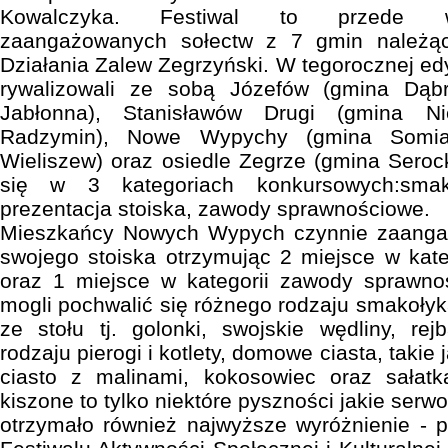
Kowalczyka. Festiwal to przede ws
zaangażowanych sołectw z 7 gmin należą
Działania Zalew Zegrzyński. W tegorocznej ed
rywalizowali ze sobą Józefów (gmina Dąb
Jabłonna), Stanisławów Drugi (gmina Ni
Radzymin), Nowe Wypychy (gmina Somian
Wieliszew) oraz osiedle Zegrze (gmina Seroc
się w 3 kategoriach konkursowych:smaki
prezentacja stoiska, zawody sprawnościowe.
Mieszkańcy Nowych Wypych czynnie zaangaż
swojego stoiska otrzymując 2 miejsce w kateg
oraz 1 miejsce w kategorii zawody sprawno
mogli pochwalić się różnego rodzaju smakołyk
ze stołu tj. golonki, swojskie wędliny, rej
rodzaju pierogi i kotlety, domowe ciasta, takie
ciasto z malinami, kokosowiec oraz sałat
kiszone to tylko niektóre pyszności jakie serw
otrzymało również najwyższe wyróżnienie - pu