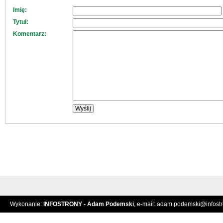
Imię:
Tytuł:
Komentarz:
Wykonanie:
INFOSTRONY - Adam Podemski
, e-mail:
adam.podemski@infostro