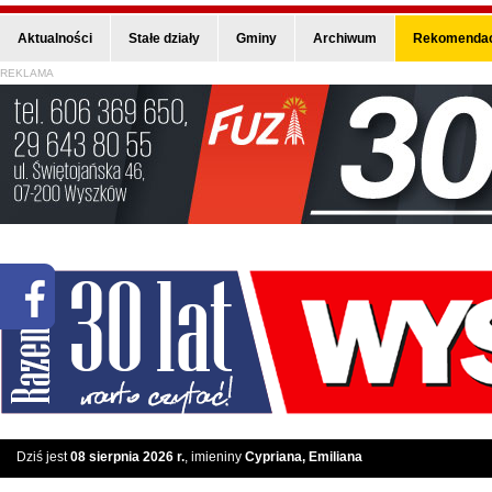
Aktualności
Stałe działy
Gminy
Archiwum
Rekomendac
REKLAMA
Dziś jest
08 sierpnia 2026 r.
, imieniny
Cypriana, Emiliana