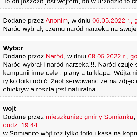
To on jeszcze jest wojtem, bo w urzedzie to 
Dodane przez
Anonim
, w dniu
06.05.2022 r., 
Naród wybrał, czemu naród narzeka na swoj
Wybór
Dodane przez
Naród
, w dniu
08.05.2022 r., g
Naród wybrał i naród narzeka!!!. Naród czuje 
kampanii inne cele , plany a tu klapa. Wójta 
tylko fotki robić. Zaobserwowano że na zdjęci
obiektyw a reszta jest naturalna.
wojt
Dodane przez
mieszkaniec gminy Somianka
,
godz. 19.44
w Somiance wójt tez tylko fotki i kasa na kopn