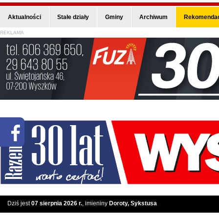
Aktualności
Stałe działy
Gminy
Archiwum
Rekomendac
REKLAMA
Dziś jest
07 sierpnia 2026 r.
, imieniny
Doroty, Sykstusa