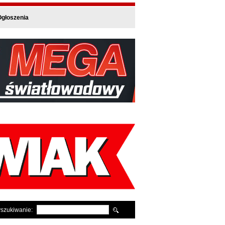
głoszenia
szukiwanie: