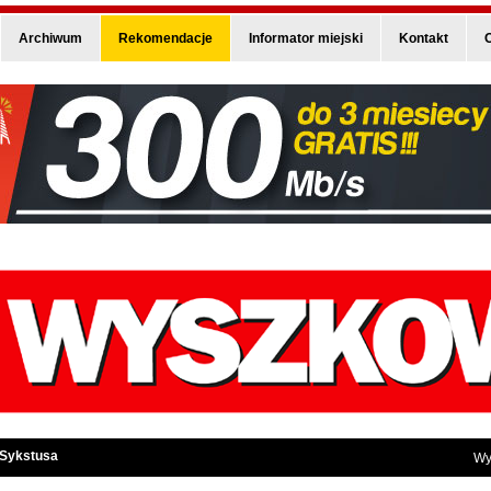
Archiwum
Rekomendacje
Informator miejski
Kontakt
O
 Sykstusa
Wy