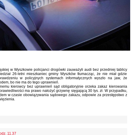
skiej w Wyszkowie policjanci drogówki zauważyli audi bez przedniej tablicy
 siedział 26-letni mieszkaniec gminy Wyszków tłumacząc, że nie miał gdzie
rawdzeniu w policyjnych systemach informatycznych wyszło na jaw, że
dem, bo nie ma do tego uprawnień.
nemu kierowcy bez uprawnień sąd obligatoryjnie orzeka zakaz kierowania
awiedliwości ma prawo nałożyć grzywnę sięgającą 30 tys. zł. W przypadku,
odem w czasie obowiązywania sądowego zakazu, odpowie za przestępstwo z
więzienia.
odz. 11.37