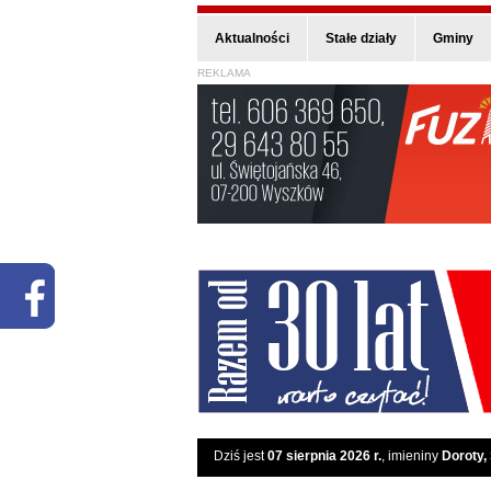
Aktualności
Stałe działy
Gminy
REKLAMA
Dziś jest
07 sierpnia 2026 r.
, imieniny
Doroty,