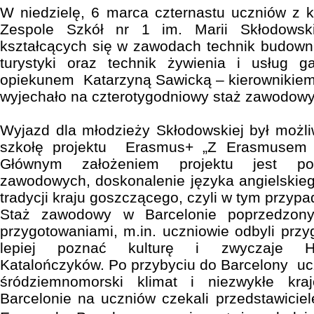
W niedzielę, 6 marca czternastu uczniów z k
Zespole Szkół nr 1 im. Marii Skłodowsk
kształcących się w zawodach technik budownic
turystyki oraz technik żywienia i usług 
opiekunem Katarzyną Sawicką – kierownikiem
wyjechało na czterotygodniowy staż zawodowy
Wyjazd dla młodzieży Skłodowskiej był możliw
szkołę projektu Erasmus+ „Z Erasmusem
Głównym założeniem projektu jest posz
zawodowych, doskonalenie języka angielskiego
tradycji kraju goszczącego, czyli w tym przypa
Staż zawodowy w Barcelonie poprzedzony
przygotowaniami, m.in. uczniowie odbyli przy
lepiej poznać kulturę i zwyczaje Hi
Katalończyków. Po przybyciu do Barcelony ucz
śródziemnomorski klimat i niezwykłe kra
Barcelonie na uczniów czekali przedstawiciele