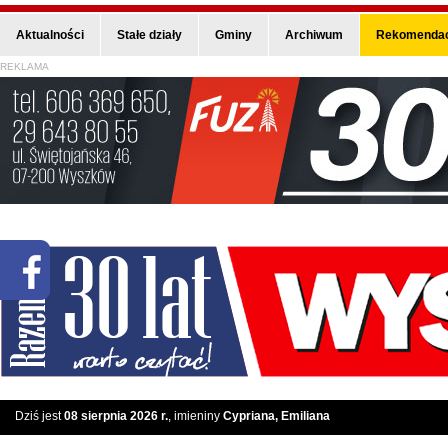
Aktualności
Stałe działy
Gminy
Archiwum
Rekomendac
REKLAMA
Dziś jest
08 sierpnia 2026 r.
, imieniny
Cypriana, Emiliana