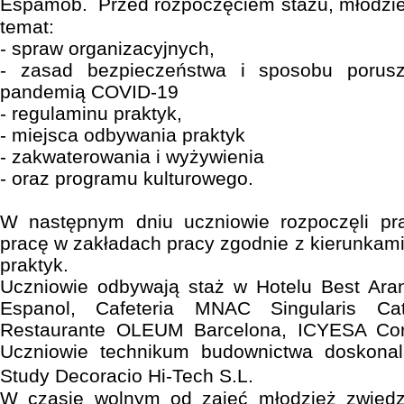
Espamob. Przed rozpoczęciem stażu, młodzie
temat:
- spraw organizacyjnych,
- zasad bezpieczeństwa i sposobu porus
pandemią COVID-19
- regulaminu praktyk,
- miejsca odbywania praktyk
- zakwaterowania i wyżywienia
- oraz programu kulturowego.
W następnym dniu uczniowie rozpoczęli pr
pracę w zakładach pracy zgodnie z kierunkami
praktyk.
Uczniowie odbywają staż w Hotelu Best Aran
Espanol, Cafeteria MNAC Singularis Ca
Restaurante OLEUM Barcelona, ICYESA Corn
Uczniowie technikum budownictwa doskonal
Study Decoracio Hi-Tech S.L.
W czasie wolnym od zajęć młodzież zwiedza