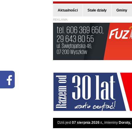
Aktualności
Stałe działy
Gminy
REKLAMA
Dziś jest
07 sierpnia 2026 r.
, imieniny
Doroty,