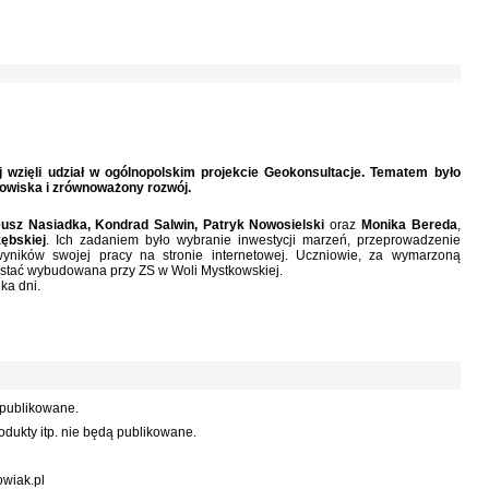
 wzięli udział w ogólnopolskim projekcie Geokonsultacje. Tematem było
owiska i zrównoważony rozwój.
usz Nasiadka, Kondrad Salwin, Patryk Nowosielski
oraz
Monika Bereda
,
ębskiej
. Ich zadaniem było wybranie inwestycji marzeń, przeprowadzenie
 wyników swojej pracy na stronie internetowej. Uczniowie, za wymarzoną
zostać wybudowana przy ZS w Woli Mystkowskiej.
ka dni.
 publikowane.
dukty itp. nie będą publikowane.
wiak.pl