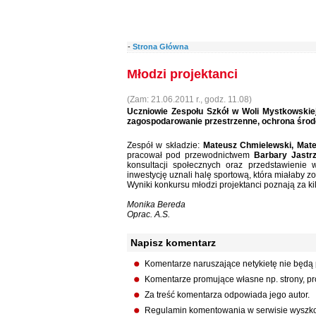
-
Strona Główna
Młodzi projektanci
(Zam: 21.06.2011 r., godz. 11.08)
Uczniowie Zespołu Szkół w Woli Mystkowskiej
zagospodarowanie przestrzenne, ochrona środ
Zespół w składzie:
Mateusz Chmielewski, Mate
pracował pod przewodnictwem
Barbary Jastrz
konsultacji społecznych oraz przedstawienie
inwestycję uznali halę sportową, która miałaby 
Wyniki konkursu młodzi projektanci poznają za kil
Monika Bereda
Oprac. A.S.
Napisz komentarz
Komentarze naruszające netykietę nie będą
Komentarze promujące własne np. strony, pro
Za treść komentarza odpowiada jego autor.
Regulamin komentowania w serwisie wyszko