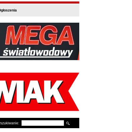
głoszenia
szukiwanie: