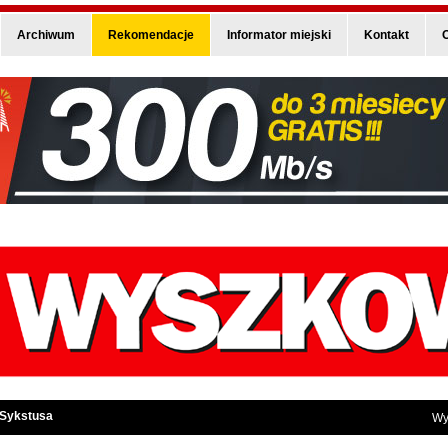
Archiwum
Rekomendacje
Informator miejski
Kontakt
O
 Sykstusa
Wy