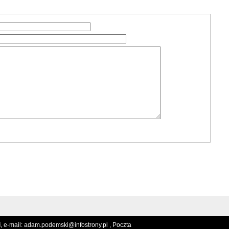
i
, e-mail:
adam.podemski@infostrony.pl ,
Poczta