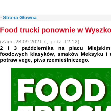
-
Strona Główna
Food trucki ponownie w Wyszk
(Zam: 28.09.2021 r., godz. 12.12)
2 i 3 października na placu Miejskim 
foodowych klasyków, smaków Meksyku i dal
potraw vege, piwa rzemieślniczego.