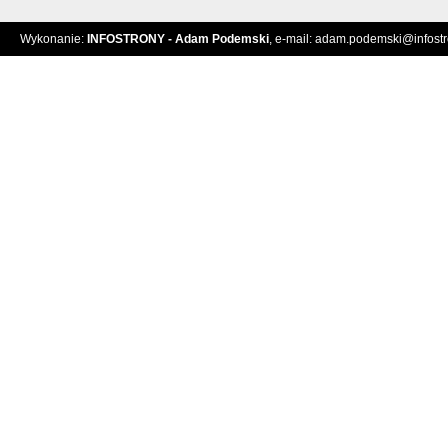
Wykonanie:
INFOSTRONY - Adam Podemski
, e-mail:
adam.podemski@infostro