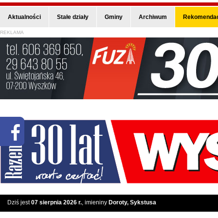
Aktualności
Stałe działy
Gminy
Archiwum
Rekomendac
REKLAMA
Dziś jest
07 sierpnia 2026 r.
, imieniny
Doroty, Sykstusa