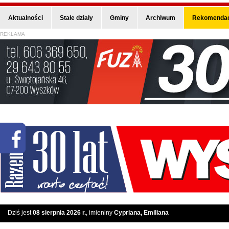
Aktualności
Stałe działy
Gminy
Archiwum
Rekomendac
REKLAMA
Dziś jest
08 sierpnia 2026 r.
, imieniny
Cypriana, Emiliana