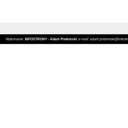
Wykonanie:
INFOSTRONY - Adam Podemski
, e-mail:
adam.podemski@infostro