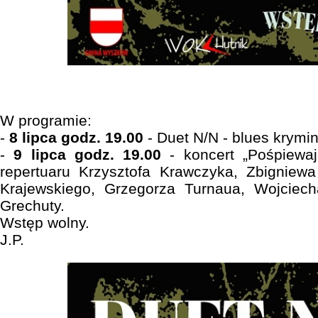
W programie:
-
8 lipca godz. 19.00
- Duet N/N - blues krymi
-
9 lipca godz. 19.00
- koncert „Pośpiewaj
repertuaru Krzysztofa Krawczyka, Zbignie
Krajewskiego, Grzegorza Turnaua, Wojciec
Grechuty.
Wstęp wolny.
J.P.