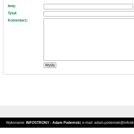
Imię:
Tytuł:
Komentarz:
Wykonanie:
INFOSTRONY - Adam Podemski
, e-mail:
adam.podemski@infostro