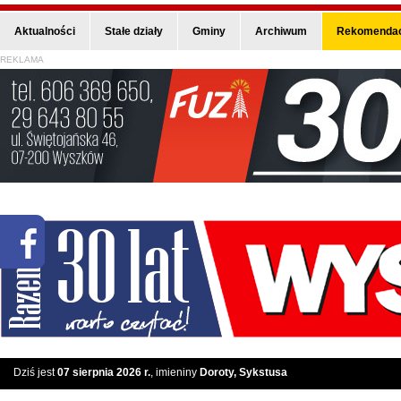
Aktualności
Stałe działy
Gminy
Archiwum
Rekomendac
REKLAMA
Dziś jest
07 sierpnia 2026 r.
, imieniny
Doroty, Sykstusa