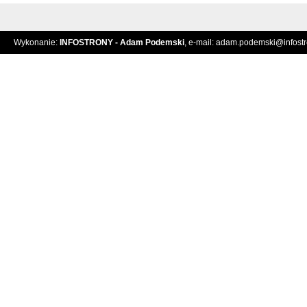
Wykonanie:
INFOSTRONY - Adam Podemski
, e-mail:
adam.podemski@infostro