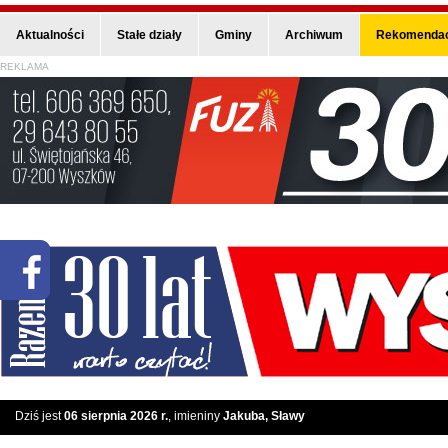
Aktualności
Stałe działy
Gminy
Archiwum
Rekomendac
REKLAMA
Dziś jest
06 sierpnia 2026 r.
, imieniny
Jakuba, Sławy