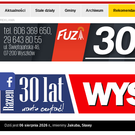
Aktualności
Stałe działy
Gminy
Archiwum
Rekomendac
REKLAMA
Dziś jest
06 sierpnia 2026 r.
, imieniny
Jakuba, Sławy