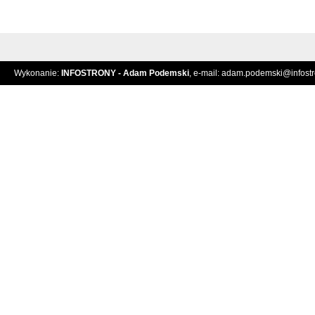
Wykonanie:
INFOSTRONY - Adam Podemski
, e-mail:
adam.podemski@infostro