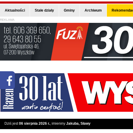
Aktualności
Stałe działy
Gminy
Archiwum
Rekomendac
REKLAMA
Dziś jest
06 sierpnia 2026 r.
, imieniny
Jakuba, Sławy