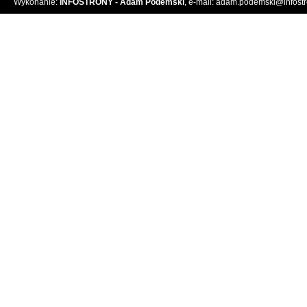
Wykonanie:
INFOSTRONY - Adam Podemski
, e-mail:
adam.podemski@infostro