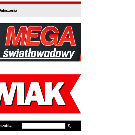
głoszenia
szukiwanie: