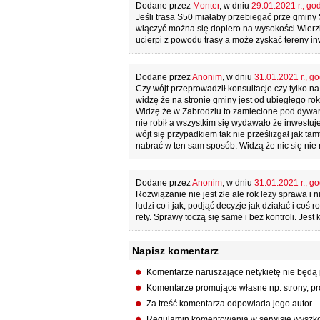
Dodane przez
Monter
, w dniu
29.01.2021 r., go
Jeśli trasa S50 miałaby przebiegać prze gminy
włączyć można się dopiero na wysokości Wierzb
ucierpi z powodu trasy a może zyskać tereny in
Dodane przez
Anonim
, w dniu
31.01.2021 r., go
Czy wójt przeprowadził konsultacje czy tylko na 
widzę że na stronie gminy jest od ubiegłego rok
Widzę że w Zabrodziu to zamiecione pod dywan.
nie robił a wszystkim się wydawało że inwestu
wójt się przypadkiem tak nie prześlizgał jak ta
nabrać w ten sam sposób. Widzą że nic się nie r
Dodane przez
Anonim
, w dniu
31.01.2021 r., go
Rozwiązanie nie jest złe ale rok leży sprawa i 
ludzi co i jak, podjąć decyzje jak działać i coś
rety. Sprawy toczą się same i bez kontroli. Jes
Napisz komentarz
Komentarze naruszające netykietę nie będą
Komentarze promujące własne np. strony, pro
Za treść komentarza odpowiada jego autor.
Regulamin komentowania w serwisie wyszko