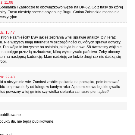
dz. 11.08
 Somianka i Zabrodzie to obowiązkowo węzeł na DK-62. Co z trasy do której
icy. Trasa niestety przeciełaby dolinę Bugu. Gmina Zabrodzie mocno nie
westycyjne.
dz. 15.47
stronie zamieścił? Były jakieś zebrania w tej sprawie analizy itd? Teraz
u. Nie wszyscy mają internet a w szczególności ci, których sprawa dotyczy.
 Dla wójta to korzystne bo ostatnio jak była budowa S8 ówczesny wójt nic
je na potęgę przez tą rozbudowę, którą wykonywało państwo. Żeby obecny
mten na następną kadencję. Mam nadzieję że ludzie drugi raz nie dadzą się
obi.
dz. 22.43
nikt o niczym nie wie. Zamiast zrobić spotkania na początku, poinformować
 robić to sprawa leży od lutego w tamtym roku. A potem znowu będzie gwałtu
t ktoś poważny w tej gminie czy wielka sielanka za nasze pieniądze?
 publikowane.
dukty itp. nie będą publikowane.
wiak.pl