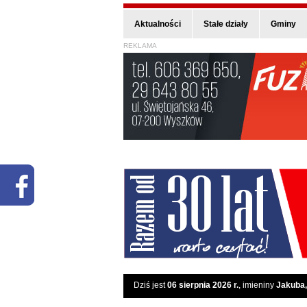
Aktualności
Stałe działy
Gminy
REKLAMA
Dziś jest
06 sierpnia 2026 r.
, imieniny
Jakuba,