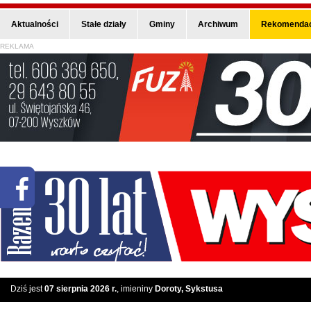
Aktualności
Stałe działy
Gminy
Archiwum
Rekomendac
REKLAMA
Dziś jest
07 sierpnia 2026 r.
, imieniny
Doroty, Sykstusa