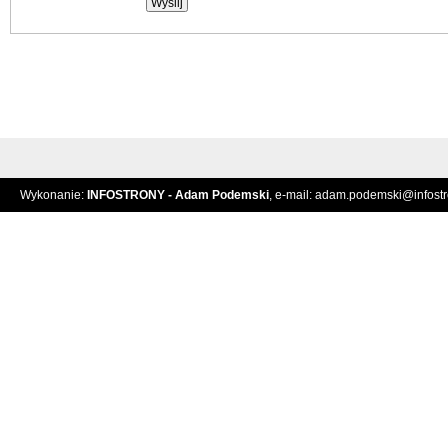
Wykonanie:
INFOSTRONY - Adam Podemski
, e-mail:
adam.podemski@infostro