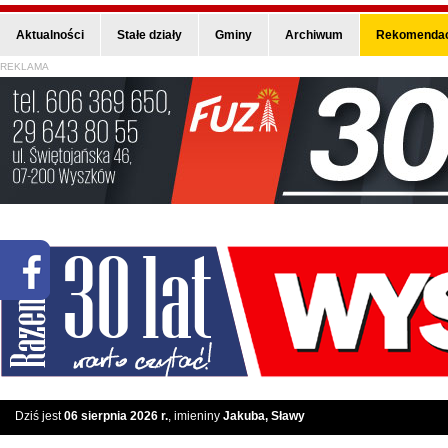
Aktualności
Stałe działy
Gminy
Archiwum
Rekomendac
REKLAMA
Dziś jest
06 sierpnia 2026 r.
, imieniny
Jakuba, Sławy