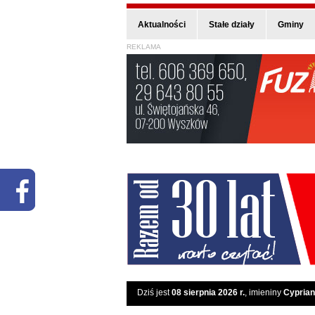
Aktualności
Stałe działy
Gminy
REKLAMA
Dziś jest
08 sierpnia 2026 r.
, imieniny
Cyprian