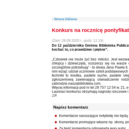
-
Strona Główna
Konkurs na rocznicę pontyfika
(Zam: 28.09.2020 r., godz. 12.19)
Do 12 października Gminna Biblioteka Public
kochać to, co prawdziwe i piękne”.
„Człowiek nie może żyć bez miłości. Jest wezwan
chłopcy i dziewczęta, rozszerzy się na wasze o
szczególnie potrzebują” - to słowa Jana Pawła I
nim wziąć udział uczniowie szkół podstawowych w 
techniki to kredka, pastele suche, pastele ol
zgłoszeniową zawierającą oświadczenie rodz
zabrodzie.naszabiblioteka.com.
Więcej informacji pod nr tel 29 757 12 54 w. 21, 
Laureaci konkursu otrzymają nagrody rzeczowe i
J.P.
Napisz komentarz
Komentarze naruszające netykietę nie będą
Komentarze promujące własne np. strony, pro
Za treść komentarza odpowiada jego autor.