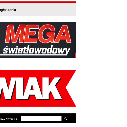
głoszenia
szukiwanie: