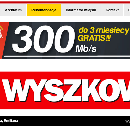
Archiwum
Rekomendacje
Informator miejski
Kontakt
O
a, Emiliana
Wy