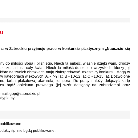
tu
zna w Zabrodziu przyjmuje prace w konkursie plastycznym „Nauczcie się
y do miłości Boga i bliźniego. Niech ta miłość, właśnie dzięki wam, drodzy
toczenia i na cały świat. Niech ta miłość dotrze do wszystkich, którzy jej
I, które na swoich obrazkach mają zinterpretować uczestnicy konkursu. Mogą w
kategoriach wiekowych: A. - 7-9 lat, B - 10-12 lat, C - 13-15 lat. Dozwolone
ejne, farba plakatowa, akwarela, tempera. Do pracy należy dołączyć kartę
ica bądź opiekuna prawnego (jej wzór dostępny na zabrodzie.pl oraz
e-mail: gbp@zabrodzie.pl
 dyplomy.
 publikowane.
dukty itp. nie będą publikowane.