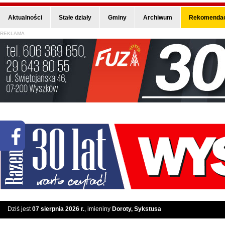
Aktualności
Stałe działy
Gminy
Archiwum
Rekomendac
REKLAMA
Dziś jest
07 sierpnia 2026 r.
, imieniny
Doroty, Sykstusa