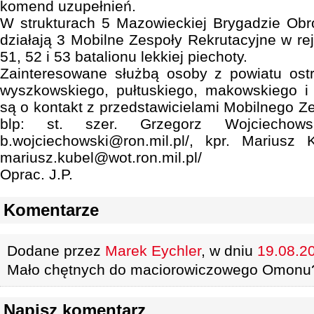
komend uzupełnień.
W strukturach 5 Mazowieckiej Brygadzie Obro
działają 3 Mobilne Zespoły Rekrutacyjne w re
51, 52 i 53 batalionu lekkiej piechoty.
Zainteresowane służbą osoby z powiatu ostr
wyszkowskiego, pułtuskiego, makowskiego i
są o kontakt z przedstawicielami Mobilnego Z
blp: st. szer. Grzegorz Wojciechowsk
b.wojciechowski@ron.mil.pl/, kpr. Mariusz 
mariusz.kubel@wot.ron.mil.pl/
Oprac. J.P.
Komentarze
Dodane przez
Marek Eychler
, w dniu
19.08.20
Mało chętnych do maciorowiczowego Omonu
Napisz komentarz