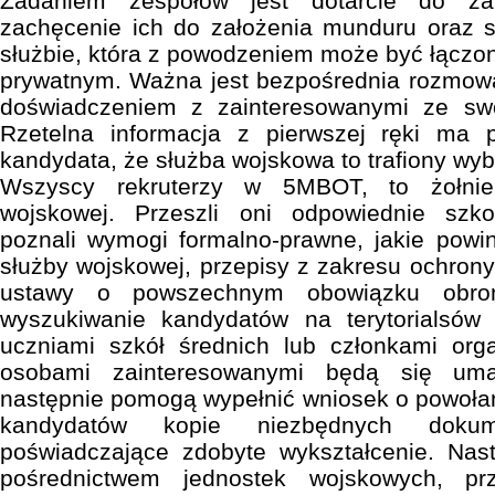
Zadaniem zespołów jest dotarcie do za
zachęcenie ich do założenia munduru oraz s
służbie, która z powodzeniem może być łącz
prywatnym. Ważna jest bezpośrednia rozmowa
doświadczeniem z zainteresowanymi ze swo
Rzetelna informacja z pierwszej ręki ma 
kandydata, że służba wojskowa to trafiony wyb
Wszyscy rekruterzy w 5MBOT, to żołnierz
wojskowej. Przeszli oni odpowiednie szko
poznali wymogi formalno-prawne, jakie powi
służby wojskowej, przepisy z zakresu ochro
ustawy o powszechnym obowiązku obron
wyszukiwanie kandydatów na terytorialsów
uczniami szkół średnich lub członkami orga
osobami zainteresowanymi będą się uma
następnie pomogą wypełnić wniosek o powołan
kandydatów kopie niezbędnych doku
poświadczające zdobyte wykształcenie. Nas
pośrednictwem jednostek wojskowych, p