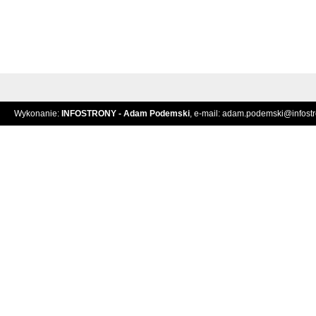
Wykonanie:
INFOSTRONY - Adam Podemski
, e-mail:
adam.podemski@infostro