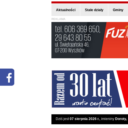
Aktualności
Stałe działy
Gminy
REKLAMA
Dziś jest
07 sierpnia 2026 r.
, imieniny
Doroty,