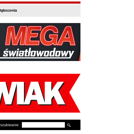
głoszenia
szukiwanie: