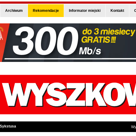
Archiwum
Rekomendacje
Informator miejski
Kontakt
O
 Sykstusa
Wy