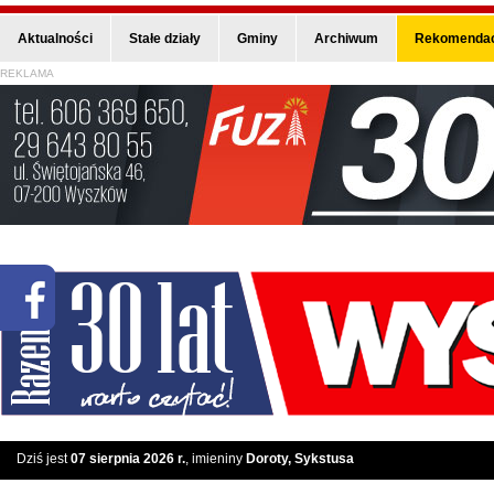
Aktualności
Stałe działy
Gminy
Archiwum
Rekomendac
REKLAMA
Dziś jest
07 sierpnia 2026 r.
, imieniny
Doroty, Sykstusa