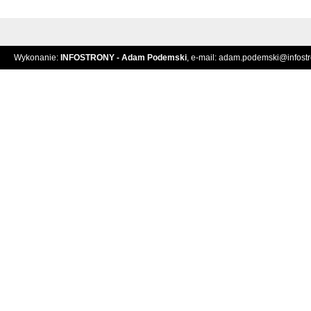
Wykonanie:
INFOSTRONY - Adam Podemski
, e-mail:
adam.podemski@infostro