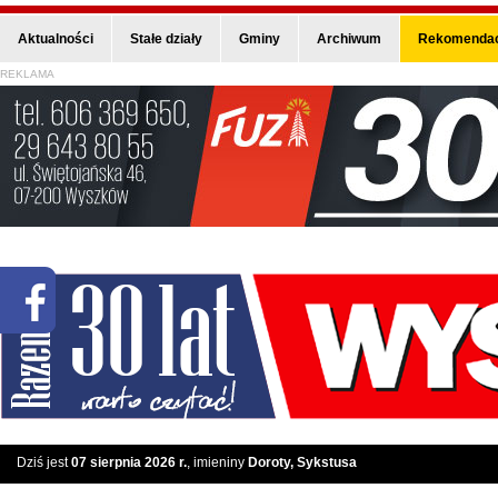
Aktualności
Stałe działy
Gminy
Archiwum
Rekomendac
REKLAMA
Dziś jest
07 sierpnia 2026 r.
, imieniny
Doroty, Sykstusa