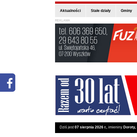
Aktualności
Stałe działy
Gminy
REKLAMA
Dziś jest
07 sierpnia 2026 r.
, imieniny
Doroty,