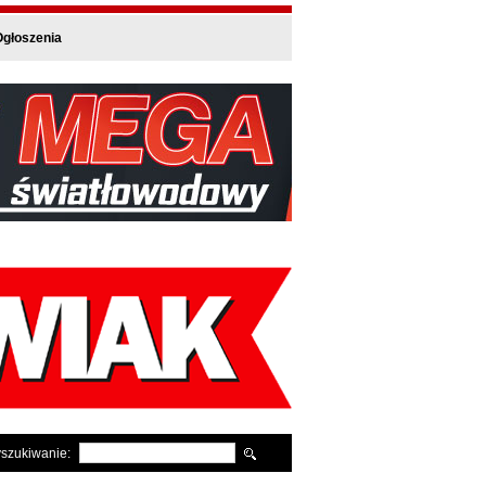
głoszenia
szukiwanie: