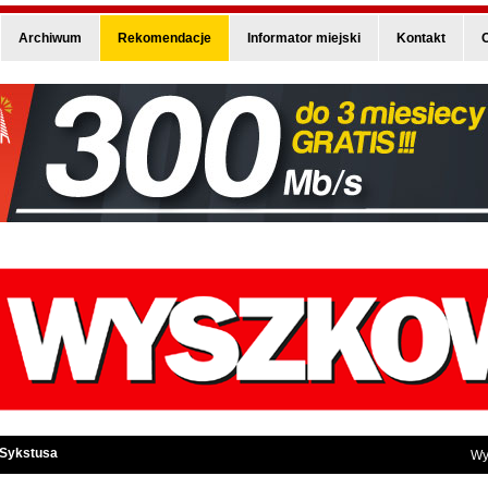
Archiwum
Rekomendacje
Informator miejski
Kontakt
O
 Sykstusa
Wy