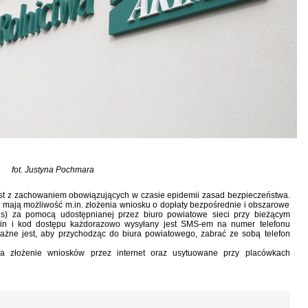
fot. Justyna Pochmara
st z zachowaniem obowiązujących w czasie epidemii zasad bezpieczeństwa.
i mają możliwość m.in. złożenia wniosku o dopłaty bezpośrednie i obszarowe
lus) za pomocą udostępnianej przez biuro powiatowe sieci przy bieżącym
gin i kod dostępu każdorazowo wysyłany jest SMS-em na numer telefonu
żne jest, aby przychodząc do biura powiatowego, zabrać ze sobą telefon
a złożenie wniosków przez internet oraz usytuowane przy placówkach