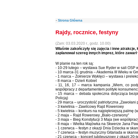
-
Strona Główna
Rajdy, rocznice, festyny
(Zam: 03.03.2020 r., godz. 10.00)
Właśnie zakończyły się zajęcia i inne atrakcje
zaplanował szereg innych imprez, które zawarł
W planie na ten rok są:
- 10-29 lutego – wystawa Sue Ryder w sali OSP 
- 10 marca-31 grudnia – Akademia III Wieku w G
- 1 marca – Żołnierze Wyklęci – wystawa i prelek
- 8 marca – Dzień Kobiet
- 11, 16, 17 – marca kampania „Wiem, co podpi
współpracy z departamentem polityki konsumenc
- 15 marca – debata społeczna dotycząca bez
Policją)
- 29 marca – uroczystość patriotyczna „Zawołani
- 3 kwietnia – Zawilcowy Rajd Rowerowy
- 5 kwietnia – konkurs na najpiękniejszą palmę (
- 2 maja – Rajd Rowerowy „Biało-czerwony”
- 3 maja – Bieg Konstytucji 3 Maja (we współpr
- 8 maja – Wielka Majówka na Skwerze Jana Pawł
- 1 czerwca – festyn z okazji Dnia Dziecka w sk
- 7 czerwca – festyn muzyczny Gitariada w skan
- 21 czerwca – koncert jubileuszowy z okazji 20-