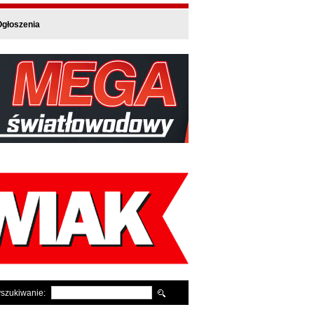
głoszenia
szukiwanie: