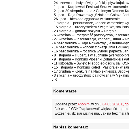
- 24 czerwca – festyn świętojański, spływ kajakow
- 1 lipca – Kurpiowski Festiwal Sera w skanseni
- 2 lipca-30 sierpnia – lato z Gminnym Domem Ku
- 5 lipca – Rajd Rowerowy „Szlakiem Gniazd Boc
- 26 lipca – biesiada cygańska w skansenie
- 1 sierpnia – performance, koncert w rocznicę
- 15 sierpnia – uroczystość w Święto Wojska Pols
- 23 sierpnia – gminne dożynki w Porębie
- 6 września – uroczystość patriotyczna, insceniz
- 27 września – inscenizacja, koncert „Hubal w P
- 4 października – Rajd Rowerowy „Jesienno-dę
- 14 października – koncert z okazji Dnia Eduka
- 16 października – rocznica wyboru papieża Jana
- 8 listopada – Hubertus w Tuchlinie (we współpr
- 9 listopada – Konkurs Piosenki Żołnierskiej i P
- 11 listopada – Święto Niepodległości w sali O
- 15 listopada – Konkurs Kolęd i Pastorałek w sa
- 17 grudnia – Konkurs na Najpiękniejszą Szopk
- 3 stycznia – uroczystość patriotyczna w Mękalin
J.P.
Komentarze
Dodane przez
Anonim
, w dniu
04.03.2020 r., go
Jak widać GDK "zaplanował" większość imprez, kt
wcześniej, dzisiaj już nie ma. Jak na bez mała 
Napisz komentarz