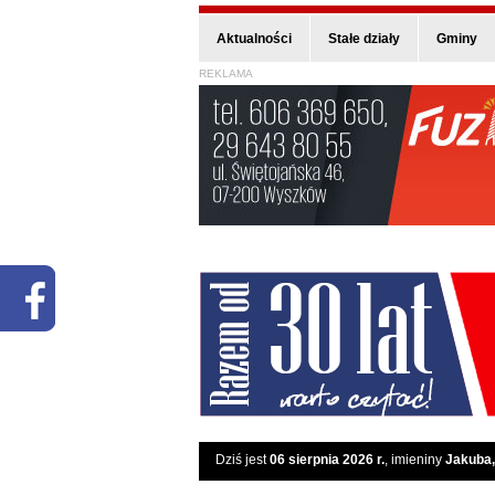
Aktualności
Stałe działy
Gminy
REKLAMA
Dziś jest
06 sierpnia 2026 r.
, imieniny
Jakuba,