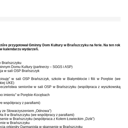
, które przygotował Gminny Dom Kultury w Brańszczyku na ferie. Na ten rok
 w kalendarzu wydarzeń.
w Brańszczyku
minnym Domu Kultury (partnerzy – SGGS i ASP)
cja w sali OSP Brańszczyk
suję” w sali OSP Brańszczyk, szkole w Białymbłocie i filii w Porębie (we
kiej UKE)
pieczeństwa seniorów w sali OSP w Brańszczyku (współpraca z wyszkowską
 po imieniu” w Porębie-Kocębach
we współpracy z parafiami)
acy ze Stowarzyszeniem „Odnowa”)
a II w Brańszczyku (we współpracy z parafiami)
ansenie w Brańszczyku (współpraca z Kołem Łowieckim „Dzik”)
senie w Brańszczyku
lecia orkiestry Darmanista w skansenie w Brańszczyku