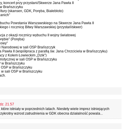
y, koncert przy przystani/Skwerze Jana Pawła II
e w Brańszczyku
ltury (skansen, GDK, Poręba, Białebłoto)
ianich”
 wybuchu Powstania Warszawskiego na Skwerze Jana Pawła II
kiego i rocznicę Bitwy Warszawskiej (przystań/skwer)
acja z okazji rocznicy wybuchu II wojny światowej
orębie” (Poręba)
bowy”
cji Narodowej w sali OSP Brańszczyk
 Pawła II (współpraca z parafią św. Jana Chrzciciela w Brańszczyku)
acy z Kołem Łowieckim „Dzik”)
atriotycznej w sali OSP w Brańszczyku
SP w Brańszczyku
li OSP w Brańszczyku
ę w sali OSP w Brańszczyku
ach.
dz. 21.57
óre istniały w poprzednich latach. Niestety wiele imprez istniejących
trzykrotny wzrost zatrudnienia w GDK obecna działalność powala...