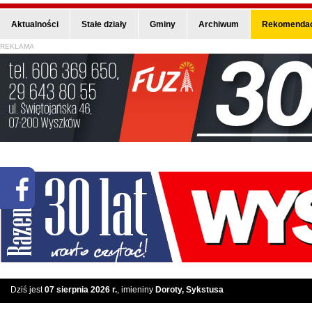
Aktualności
Stałe działy
Gminy
Archiwum
Rekomendac
REKLAMA
Dziś jest
07 sierpnia 2026 r.
, imieniny
Doroty, Sykstusa