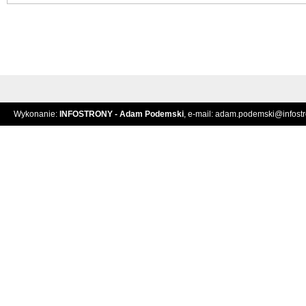
Wykonanie:
INFOSTRONY - Adam Podemski
, e-mail:
adam.podemski@infostro