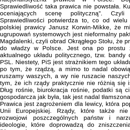
Sprawiedliwość taka prawica nie powstała. K
oceniających scenę polityczną”. Czyl
Sprawiedliwości potwierdza to, co od wielu 
polskiej prawicy Janusz Korwin-Mikke, że m
ugrupowań systemowych jest nieformalny pakt
Magdalenki, czyli obrad Okrągłego Stołu, że p
do władzy w Polsce. Jest ona po prostu 
aktualnego układu politycznego, tzw. bandy
PSL. Niestety, PiS jest strażnikiem tego układ
po tym, że rządzą, a mimo to nadal obowi
ruszamy waszych, a wy nie ruszacie naszych
tym, że ich rządy praktycznie nie różnią się 
Dług rośnie, biurokracja rośnie, podatki są 
gospodarcza jak była, tak jest nadal tłamszona
Prawica jest zagrożeniem dla lewicy, która p
Unii Europejskiej. Rządy, które także ni
rozwojowi poszczególnych państw i narz
ideologie, które doprowadzą do zniszczeni