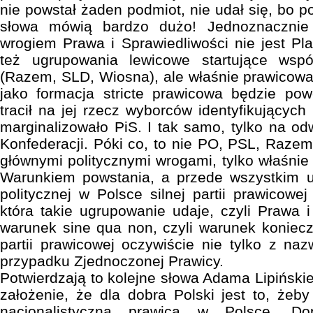
nie powstał żaden podmiot, nie udał się, bo p
słowa mówią bardzo dużo! Jednoznacznie
wrogiem Prawa i Sprawiedliwości nie jest Pl
też ugrupowania lewicowe startujące ws
(Razem, SLD, Wiosna), ale właśnie prawicowa
jako formacja stricte prawicowa będzie po
tracił na jej rzecz wyborców identyfikujących
marginalizowało PiS. I tak samo, tylko na od
Konfederacji. Póki co, to nie PO, PSL, Razem
głównymi politycznymi wrogami, tylko właśnie 
Warunkiem powstania, a przede wszystkim u
politycznej w Polsce silnej partii prawicowej 
która takie ugrupowanie udaje, czyli Prawa i
warunek sine qua non, czyli warunek koniecz
partii prawicowej oczywiście nie tylko z na
przypadku Zjednoczonej Prawicy.
Potwierdzają to kolejne słowa Adama Lipińskie
założenie, że dla dobra Polski jest to, żeb
nacjonalistyczna prawica w Polsce. Do