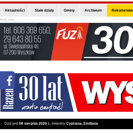
Aktualności
Stałe działy
Gminy
Archiwum
Rekomendac
REKLAMA
Dziś jest
08 sierpnia 2026 r.
, imieniny
Cypriana, Emiliana