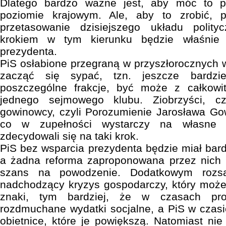
Dlatego bardzo ważne jest, aby móc to 
poziomie krajowym. Ale, aby to zrobić, p
przetasowanie dzisiejszego układu polit
krokiem w tym kierunku będzie właśnie
prezydenta.
PiS osłabione przegraną w przyszłorocznych
zacząć się sypać, tzn. jeszcze bardzie
poszczególne frakcje, być może z całkowi
jednego sejmowego klubu. Ziobrzyści, cz
gowinowcy, czyli Porozumienie Jarosława Go
co w zupełności wystarczy na własne 
zdecydowali się na taki krok.
PiS bez wsparcia prezydenta będzie miał bard
a żadna reforma zaproponowana przez nich n
szans na powodzenie. Dodatkowym rozs
nadchodzący kryzys gospodarczy, który moż
znaki, tym bardziej, że w czasach pros
rozdmuchane wydatki socjalne, a PiS w czasi
obietnice, które je powiększą. Natomiast nie