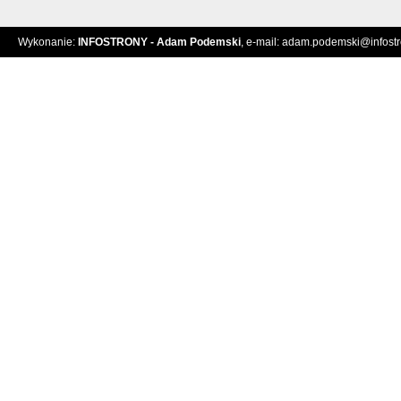
Wykonanie:
INFOSTRONY - Adam Podemski
, e-mail:
adam.podemski@infostro