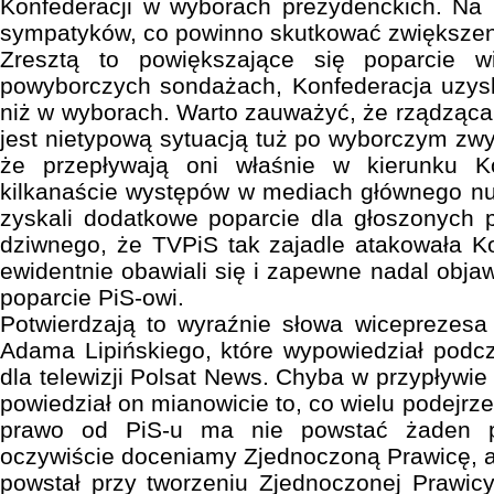
Konfederacji w wyborach prezydenckich. Na 
sympatyków, co powinno skutkować zwiększen
Zresztą to powiększające się poparcie 
powyborczych sondażach, Konfederacja uzysk
niż w wyborach. Warto zauważyć, że rządząca 
jest nietypową sytuacją tuż po wyborczym zwy
że przepływają oni właśnie w kierunku Ko
kilkanaście występów w mediach głównego nur
zyskali dodatkowe poparcie dla głoszonych 
dziwnego, że TVPiS tak zajadle atakowała K
ewidentnie obawiali się i zapewne nadal objaw
poparcie PiS-owi.
Potwierdzają to wyraźnie słowa wiceprezesa
Adama Lipińskiego, które wypowiedział podc
dla telewizji Polsat News. Chyba w przypływie
powiedział on mianowicie to, co wielu podejrz
prawo od PiS-u ma nie powstać żaden po
oczywiście doceniamy Zjednoczoną Prawicę, al
powstał przy tworzeniu Zjednoczonej Prawicy