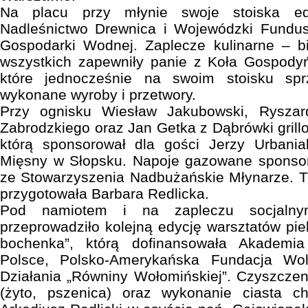
Na placu przy młynie swoje stoiska edu
Nadleśnictwo Drewnica i Wojewódzki Fundu
Gospodarki Wodnej. Zaplecze kulinarne – b
wszystkich zapewniły panie z Koła Gospodyń
które jednocześnie na swoim stoisku spr
wykonane wyroby i przetwory.
Przy ognisku Wiesław Jakubowski, Rysza
Zabrodzkiego oraz Jan Getka z Dąbrówki grillo
którą sponsorował dla gości Jerzy Urbania
Mięsny w Słopsku. Napoje gazowane sponso
ze Stowarzyszenia Nadbużańskie Młynarze. 
przygotowała Barbara Redlicka.
Pod namiotem i na zapleczu socjalny
przeprowadziło kolejną edycję warsztatów pie
bochenka”, którą dofinansowała Akademia
Polsce, Polsko-Amerykańska Fundacja Wo
Działania „Równiny Wołomińskiej”. Czyszczeni
(żyto, pszenica) oraz wykonanie ciasta c