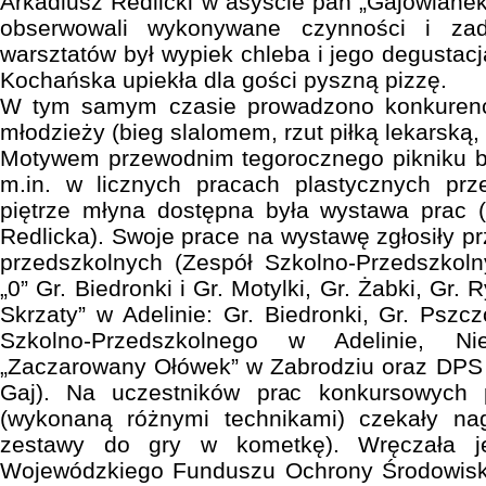
Arkadiusz Redlicki w asyście pań „Gajowianek
obserwowali wykonywane czynności i zad
warsztatów był wypiek chleba i jego degustac
Kochańska upiekła dla gości pyszną pizzę.
W tym samym czasie prowadzono konkurencj
młodzieży (bieg slalomem, rzut piłką lekarską, 
Motywem przewodnim tegorocznego pikniku by
m.in. w licznych pracach plastycznych pr
piętrze młyna dostępna była wystawa prac (
Redlicka). Swoje prace na wystawę zgłosiły p
przedszkolnych (Zespół Szkolno-Przedszkoln
„0” Gr. Biedronki i Gr. Motylki, Gr. Żabki, Gr.
Skrzaty” w Adelinie: Gr. Biedronki, Gr. Pszcz
Szkolno-Przedszkolnego w Adelinie, Nie
„Zaczarowany Ołówek” w Zabrodziu oraz DPS 
Gaj). Na uczestników prac konkursowych p
(wykonaną różnymi technikami) czekały na
zestawy do gry w kometkę). Wręczała j
Wojewódzkiego Funduszu Ochrony Środowisk