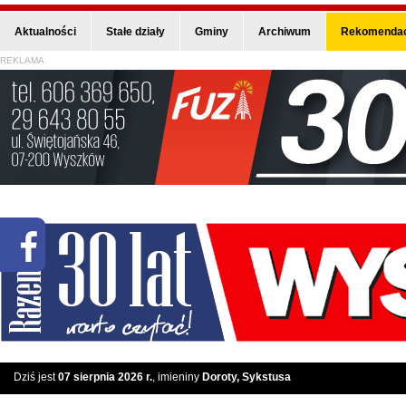
Aktualności
Stałe działy
Gminy
Archiwum
Rekomendac
REKLAMA
Dziś jest
07 sierpnia 2026 r.
, imieniny
Doroty, Sykstusa