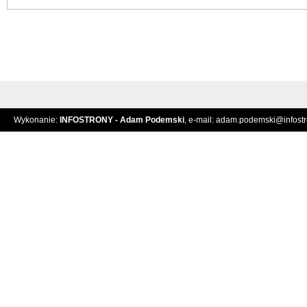
Wykonanie:
INFOSTRONY - Adam Podemski
, e-mail:
adam.podemski@infostro