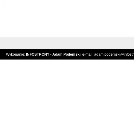
Wykonanie:
INFOSTRONY - Adam Podemski
, e-mail:
adam.podemski@infostro