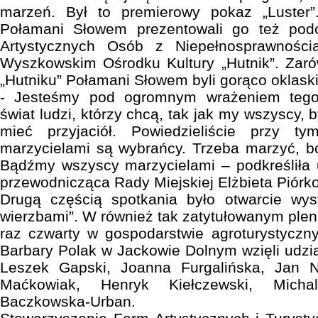
marzeń. Był to premierowy pokaz „Luster
Połamani Słowem prezentowali go też po
Artystycznych Osób z Niepełnosprawności
Wyszkowskim Ośrodku Kultury „Hutnik”. Zaró
„Hutniku” Połamani Słowem byli gorąco oklask
- Jesteśmy pod ogromnym wrażeniem tego 
świat ludzi, którzy chcą, tak jak my wszyscy, 
mieć przyjaciół. Powiedzieliście przy
marzycielami są wybrańcy. Trzeba marzyć, bo
Bądźmy wszyscy marzycielami – podkreśliła 
przewodnicząca Rady Miejskiej Elżbieta Piórk
Drugą częścią spotkania było otwarcie wy
wierzbami”. W również tak zatytułowanym ple
raz czwarty w gospodarstwie agroturystycz
Barbary Polak w Jackowie Dolnym wzięli udzia
Leszek Gapski, Joanna Furgalińska, Jan N
Maćkowiak, Henryk Kiełczewski, Michal
Baczkowska-Urban.