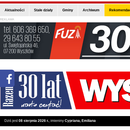
Aktualności
Stałe działy
Gminy
Archiwum
Rekomendac
REKLAMA
Dziś jest
08 sierpnia 2026 r.
, imieniny
Cypriana, Emiliana