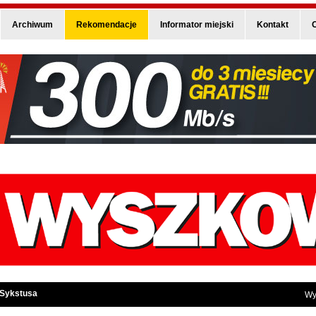
Archiwum
Rekomendacje
Informator miejski
Kontakt
O
 Sykstusa
Wy