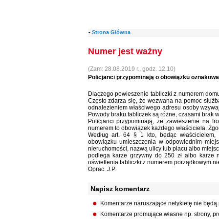
-
Strona Główna
Numer jest ważny
(Zam: 28.08.2019 r., godz. 12.10)
Policjanci przypominają o obowiązku oznakowan
Dlaczego powieszenie tabliczki z numerem domu 
Często zdarza się, że wezwana na pomoc służba
odnalezieniem właściwego adresu osoby wzywają
Powody braku tabliczek są różne, czasami brak w
Policjanci przypominają, że zawieszenie na fr
numerem to obowiązek każdego właściciela. Zg
Według art. 64 § 1 kto, będąc właścicielem, 
obowiązku umieszczenia w odpowiednim miejsc
nieruchomości, nazwą ulicy lub placu albo miejs
podlega karze grzywny do 250 zł albo karze 
oświetlenia tabliczki z numerem porządkowym ni
Oprac. J.P.
Napisz komentarz
Komentarze naruszające netykietę nie będą
Komentarze promujące własne np. strony, pro