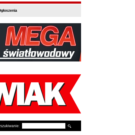
głoszenia
szukiwanie: