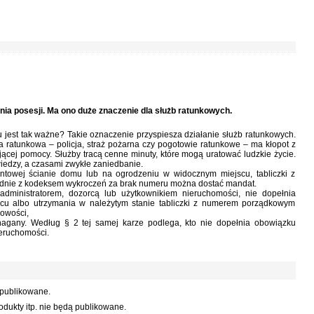
ia posesji. Ma ono duże znaczenie dla służb ratunkowych.
jest tak ważne? Takie oznaczenie przyspiesza działanie służb ratunkowych.
 ratunkowa – policja, straż pożarna czy pogotowie ratunkowe – ma kłopot z
cej pomocy. Służby tracą cenne minuty, które mogą uratować ludzkie życie.
iedzy, a czasami zwykłe zaniedbanie.
ontowej ścianie domu lub na ogrodzeniu w widocznym miejscu, tabliczki z
odnie z kodeksem wykroczeń za brak numeru można dostać mandat.
administratorem, dozorcą lub użytkownikiem nieruchomości, nie dopełnia
u albo utrzymania w należytym stanie tabliczki z numerem porządkowym
cowości,
nagany. Według § 2 tej samej karze podlega, kto nie dopełnia obowiązku
eruchomości.
 publikowane.
dukty itp. nie będą publikowane.