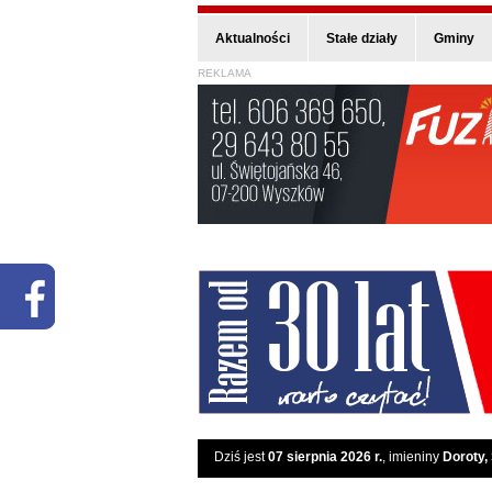
Aktualności
Stałe działy
Gminy
REKLAMA
Dziś jest
07 sierpnia 2026 r.
, imieniny
Doroty,