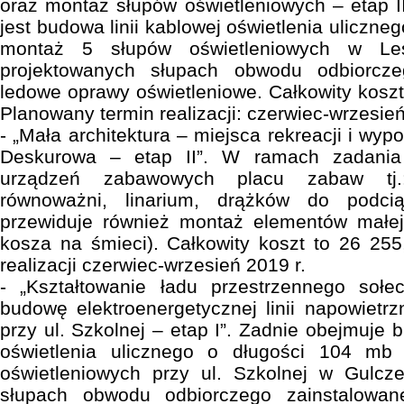
oraz montaż słupów oświetleniowych – etap I
jest budowa linii kablowej oświetlenia uliczne
montaż 5 słupów oświetleniowych w Les
projektowanych słupach obwodu odbiorcz
ledowe oprawy oświetleniowe. Całkowity koszt
Planowany termin realizacji: czerwiec-wrzesień
- „Mała architektura – miejsca rekreacji i w
Deskurowa – etap II”. W ramach zadania
urządzeń zabawowych placu zabaw tj.:
równoważni, linarium, drążków do podci
przewiduje również montaż elementów małej 
kosza na śmieci). Całkowity koszt to 26 255
realizacji czerwiec-wrzesień 2019 r.
- „Kształtowanie ładu przestrzennego soł
budowę elektroenergetycznej linii napowietrz
przy ul. Szkolnej – etap I”. Zadnie obejmuje b
oświetlenia ulicznego o długości 104 m
oświetleniowych przy ul. Szkolnej w Gulcz
słupach obwodu odbiorczego zainstalowa