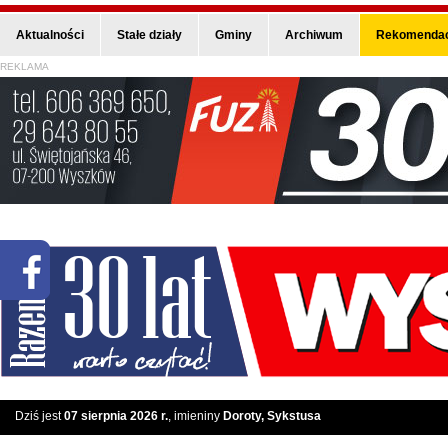
Aktualności
Stałe działy
Gminy
Archiwum
Rekomendac
REKLAMA
Dziś jest
07 sierpnia 2026 r.
, imieniny
Doroty, Sykstusa