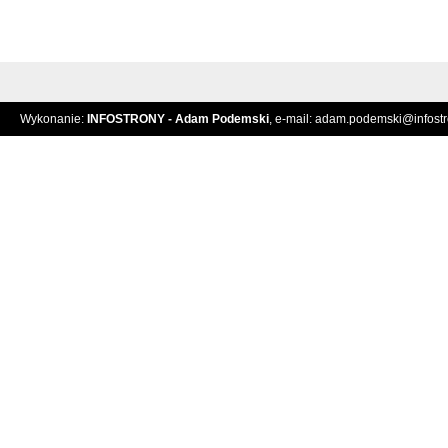
Wykonanie:
INFOSTRONY - Adam Podemski
, e-mail:
adam.podemski@infostro