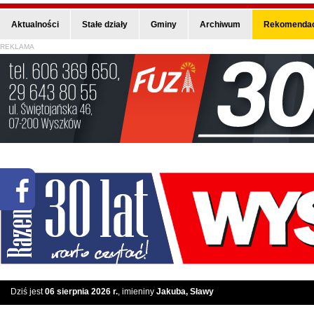
Aktualności
Stałe działy
Gminy
Archiwum
Rekomendac
REKLAMA
Dziś jest
06 sierpnia 2026 r.
, imieniny
Jakuba, Sławy